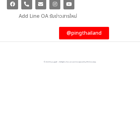
Add Line OA รับข่าวสารใหม่
@pingthailand
© 2023 Easygolf - All Rights Reserved. Designed By KTn Develop.​